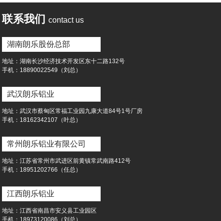
联系我们
contact us
湖南朗乐股份总部
地址：湖南⻓沙经济技术开发区东⼗⼆路132号
⼿机：18890022549（刘总）
武汉朗乐铝业
地址：武汉市蔡甸区常福⼯业园九康⼤道84号1号⼚房
⼿机：18162342107（叶总）
常州朗乐铝业有限公司
地址：江苏省常州市武进区前黄镇常武南路412号
⼿机：18951202766（任总）
江西朗乐铝业
地址：江西省南昌市安义县工业园区
⼿机：18973120086（刘总）