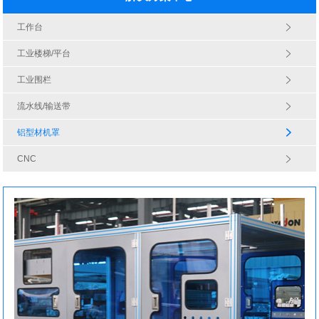
工作台
工业楼梯/平台
工业围栏
流水线/输送带
铝型材机罩
CNC