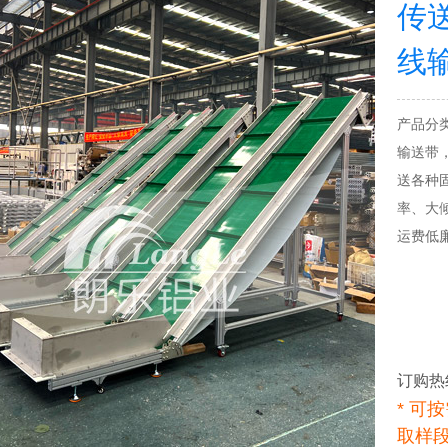
传
线
产品分类
输送带
送各种
率、大
运费低
订购热
* 可
取样段